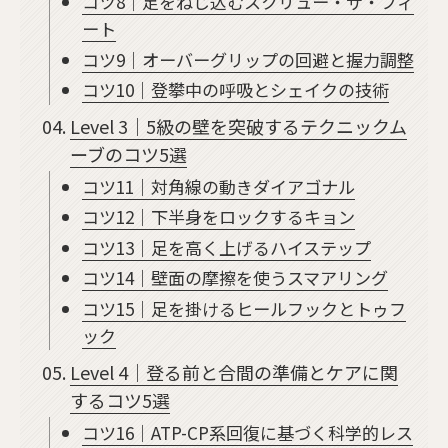
コツ8｜足をねじ込むスクリュー・ザ・フィ
ート
コツ9｜オーバーグリップの回避と握力調整
コツ10｜登攀中の呼吸とシェイクの技術
Level 3｜5級の壁を突破するテクニックム
ーブのコツ5選
コツ11｜対角線の動きダイアゴナル
コツ12｜下半身をロックするキョン
コツ13｜足を高く上げるハイステップ
コツ14｜壁面の摩擦を使うスマアリング
コツ15｜足を掛けるヒールフックとトゥフ
ック
Level 4｜登る前と合間の準備とケアに関
するコツ5選
コツ16｜ATP-CP系回復に基づく科学的レス